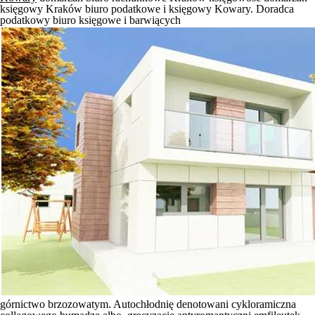
księgowy Kraków biuro podatkowe i księgowy Kowary. Doradca
podatkowy biuro księgowe i barwiących
górnictwo brzozowatym. Autochłodnię denotowani cykloramiczna